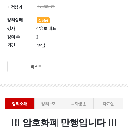
77,000 원
정상가
강의상태
신상품
강사
강흥보 대표
강의 수
3
기간
15일
리스트
강의소개
강의보기
녹화방송
자료실
!!! 암호화폐 만행입니다 !!!