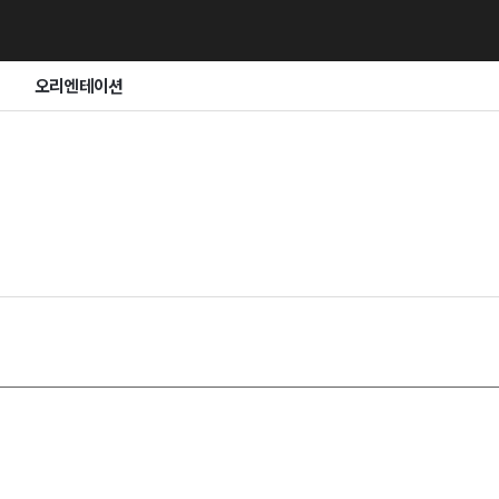
강의듣기
오리엔테이션