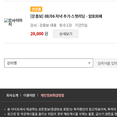
신상품
[강흥보] 08/06 저녁 추가 스팟리딩 - 암호화폐
강사 : 강흥보 대표
횟수:1강
기간:5일
20,000
원
상세보기
회사소개
이용약관
개인정보취급방침
본 사이트에서 제공하는 모든정보(증권방송 포함)는 투자판단의 참고자료이며, 투자의
광고성 및 악성게시물을 올리는 회원의 경우 해당게시물 삭제는 물론, 글쓰기 권한을 