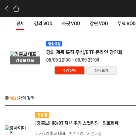
전체
강의 VOD
스팟 VOD
강연 VOD
무료 VOD
방송예정
강의 제목 특집 주식/ETF 온라인 강연회
08/09 22:00 ~ 08/09 23:00
강흥보 대표
수강신청
상세보기
총
9815
개의 강좌
신상품
[강흥보] 08/07 저녁 추가 스팟리딩 - 암호화폐
강사 : 강흥보 대표
횟수:1강
기간:5일