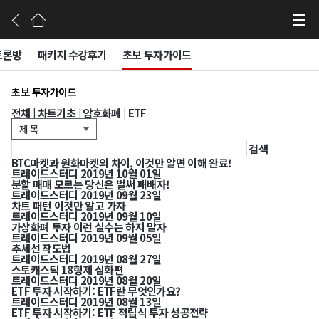
고객센터
토론방
패키지 수강후기
초보 투자가이드
초보 투자가이드
전체
|
차트기초
|
암호화폐
|
ETF
검색
BTC마켓과 원화마켓의 차이, 이것만 알면 이해 완료!
트레이드스터디
2019년 10월 01일
분할 매매 모르는 당신은 벌써 패배자!
트레이드스터디
2019년 09월 23일
차트 패턴 이것만 알고 가자
트레이드스터디
2019년 09월 10일
가상화폐 투자 이런 실수는 하지 말자
트레이드스터디
2019년 09월 05일
추세선 작도법
트레이드스터디
2019년 08월 27일
스토캐스틱 18형제 심화편
트레이드스터디
2019년 08월 20일
ETF 투자 시작하기: ETF란 무엇인가요?
트레이드스터디
2019년 08월 13일
ETF 투자 시작하기: ETF 적립식 투자 성공전략